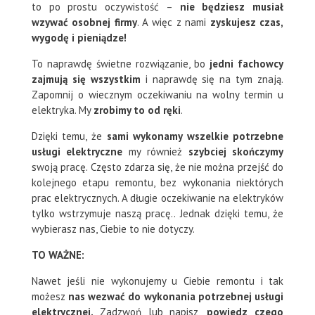
to po prostu oczywistość –
nie będziesz musiał
wzywać osobnej firmy
. A więc z nami
zyskujesz czas,
wygodę i pieniądze!
To naprawdę świetne rozwiązanie, bo
jedni fachowcy
zajmują się wszystkim
i naprawdę się na tym znają.
Zapomnij o wiecznym oczekiwaniu na wolny termin u
elektryka. My
zrobimy to od ręki
.
Dzięki temu, że
sami wykonamy wszelkie potrzebne
usługi elektryczne
my również
szybciej skończymy
swoją pracę. Często zdarza się, że nie można przejść do
kolejnego etapu remontu, bez wykonania niektórych
prac elektrycznych. A długie oczekiwanie na elektryków
tylko wstrzymuje naszą pracę.. Jednak dzięki temu, że
wybierasz nas, Ciebie to nie dotyczy.
TO WAŻNE:
Nawet jeśli nie wykonujemy u Ciebie remontu i tak
możesz
nas wezwać do wykonania potrzebnej usługi
elektrycznej.
Zadzwoń lub napisz,
powiedz czego