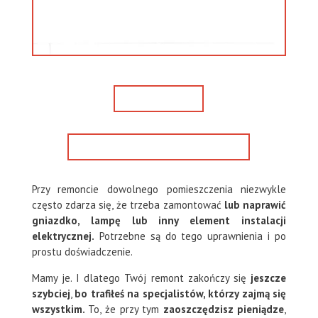
514-562-800
ZOBACZ WSZYSTKIE REFERENCJE
Przy remoncie dowolnego pomieszczenia niezwykle
często zdarza się, że trzeba zamontować
lub naprawić
gniazdko, lampę lub inny element instalacji
elektrycznej.
Potrzebne są do tego uprawnienia i po
prostu doświadczenie.
Mamy je. I dlatego Twój remont zakończy się
jeszcze
szybciej
,
bo trafiłeś na specjalistów, którzy zajmą się
wszystkim.
To, że przy tym
zaoszczędzisz pieniądze
,